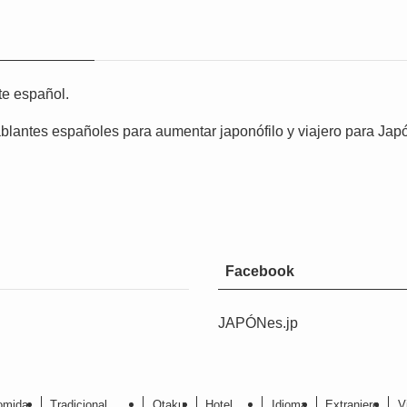
e español.
antes españoles para aumentar japonófilo y viajero para Jap
Facebook
JAPÓNes.jp
omida
Tradicional
Otaku
Hotel
Idioma
Extranjero
V