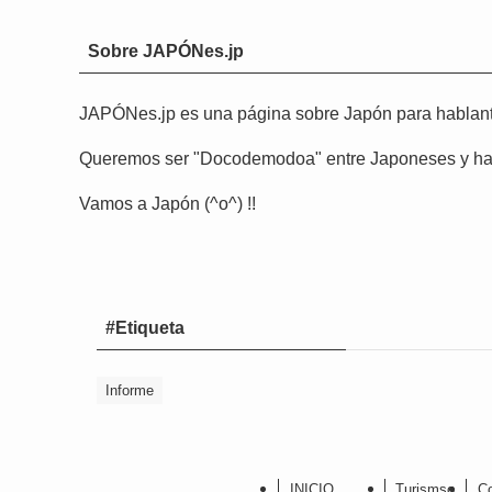
Sobre JAPÓNes.jp
JAPÓNes.jp es una página sobre Japón para hablant
Queremos ser "Docodemodoa" entre Japoneses y habl
Vamos a Japón (^o^) !!
#Etiqueta
Informe
INICIO
Turismso
C