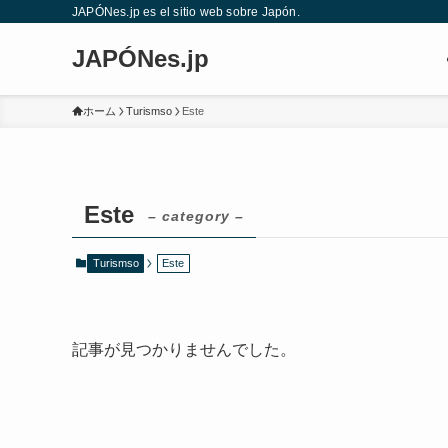
JAPÓNes.jp es el sitio web sobre Japón.
JAPÓNes.jp
ホーム
Turismso
Este
Este
– category –
Turismso
Este
記事が見つかりませんでした。